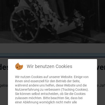
es Heimat- und Geschichtsve
Wir benutzen Cookies
Wir nutzen Cookies auf unserer Website. Einige von
ihnen sind essenziell für den Betrieb der Seite,
gelischen Gemeindesälchen Wersau (Jahnstraße 12) unsere Jah
während andere uns helfen, diese Website und die
Nutzererfahrung zu verbessern (Tracking Cookies).
Sie können selbst entscheiden, ob Sie die Cookies
zulassen möchten. Bitte beachten Sie, dass bei
einer Ablehnung womöglich nicht mehr alle