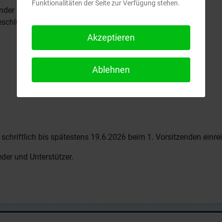
Funktionalitäten der Seite zur Verfügung stehen.
ender Gedenkminute
schlussfähigkeit
Akzeptieren
Ablehnen
hriftlich bis spätestens 19.6.2026 beim 1. Vorsitzenden einre
eder und Unterstützer.