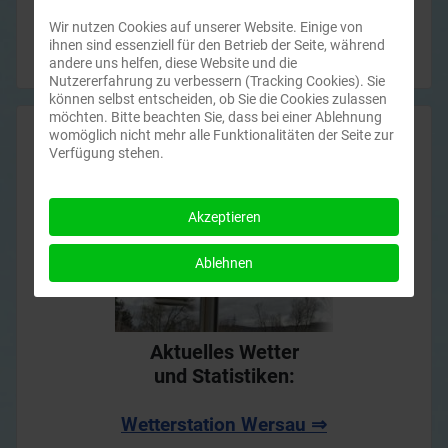
Führungstermin vereinbaren:
Wir nutzen Cookies auf unserer Website. Einige von
Museum@hugv-wersau.de
ihnen sind essenziell für den Betrieb der Seite, während
andere uns helfen, diese Website und die
Nutzererfahrung zu verbessern (Tracking Cookies). Sie
können selbst entscheiden, ob Sie die Cookies zulassen
möchten. Bitte beachten Sie, dass bei einer Ablehnung
womöglich nicht mehr alle Funktionalitäten der Seite zur
Verfügung stehen.
Akzeptieren
Ablehnen
Aktuelles Wetter
und Statistiken:
Wetterstation Wersau ⇒