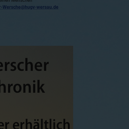
seinen Menschen
r-Wersche@hugv-wersau.de