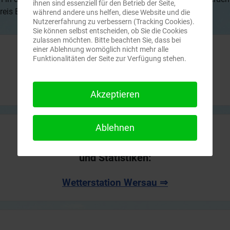
ihnen sind essenziell für den Betrieb der Seite,
reis Burg Wersau.
während andere uns helfen, diese Website und die
Nutzererfahrung zu verbessern (Tracking Cookies).
Sie können selbst entscheiden, ob Sie die Cookies
zulassen möchten. Bitte beachten Sie, dass bei
einer Ablehnung womöglich nicht mehr alle
Funktionalitäten der Seite zur Verfügung stehen.
Führungstermin vereinbaren:
Museum@hugv-wersau.de
Akzeptieren
Ablehnen
Aktuelles Wetter
und Statistiken:
Wetterstation Wersau ⇒