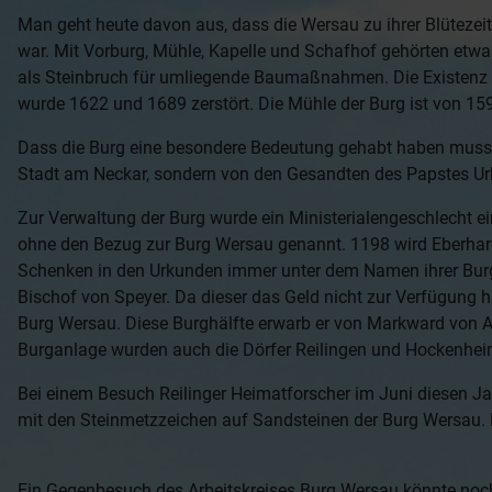
Man geht heute davon aus, dass die Wersau zu ihrer Blütezei
war. Mit Vorburg, Mühle, Kapelle und Schafhof gehörten etwa
als Steinbruch für umliegende Baumaßnahmen. Die Existenz de
wurde 1622 und 1689 zerstört. Die Mühle der Burg ist von 159
Dass die Burg eine besondere Bedeutung gehabt haben muss, i
Stadt am Neckar, sondern von den Gesandten des Papstes Urb
Zur Verwaltung der Burg wurde ein Ministerialengeschlecht e
ohne den Bezug zur Burg Wersau genannt. 1198 wird Eberhar
Schenken in den Urkunden immer unter dem Namen ihrer Burg 
Bischof von Speyer. Da dieser das Geld nicht zur Verfügung ha
Burg Wersau. Diese Burghälfte erwarb er von Markward von A
Burganlage wurden auch die Dörfer Reilingen und Hockenhei
Bei einem Besuch Reilinger Heimatforscher im Juni diesen Ja
mit den Steinmetzzeichen auf Sandsteinen der Burg Wersau. 
Ein Gegenbesuch des Arbeitskreises Burg Wersau könnte noch 