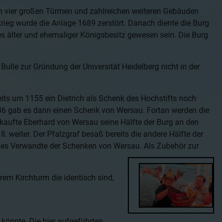
ich vier großen Türmen und zahlreichen weiteren Gebäuden
rieg wurde die Anlage 1689 zerstört. Danach diente die Burg
es älter und ehemaliger Königsbesitz gewesen sein. Die Burg
lle zur Gründung der Universität Heidelberg nicht in der
its um 1155 ein Dietrich als Schenk des Hochstifts noch
36 gab es dann einen Schenk von Wersau. Fortan werden die
kaufte Eberhard von Wersau seine Hälfte der Burg an den
. weiter. Der Pfalzgraf besaß bereits die andere Hälfte der
les Verwandte der Schenken von Wersau. Als Zubehör zur
em Kirchturm die identisch sind,
könnte. Die hier aufgeführten