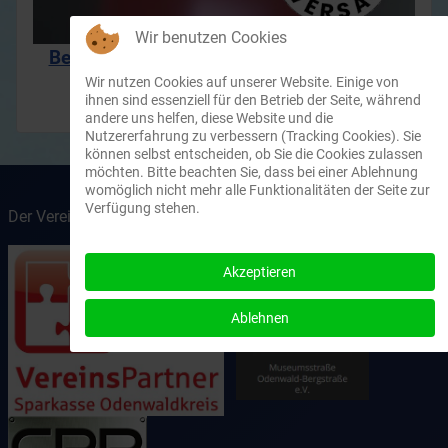
Wir benutzen Cookies
Besucht und abonniert unseren YouTube
Wir nutzen Cookies auf unserer Website. Einige von
Kanal
ihnen sind essenziell für den Betrieb der Seite, während
andere uns helfen, diese Website und die
Nutzererfahrung zu verbessern (Tracking Cookies). Sie
können selbst entscheiden, ob Sie die Cookies zulassen
möchten. Bitte beachten Sie, dass bei einer Ablehnung
womöglich nicht mehr alle Funktionalitäten der Seite zur
Verfügung stehen.
Der Verein wird unterstützt von
Akzeptieren
Ablehnen