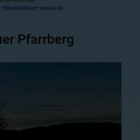
seinen Menschen
r-Wersche@hugv-wersau.de
er Pfarrberg