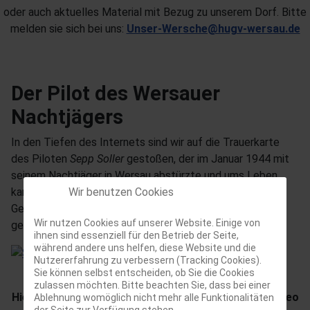
oder auch aktuelles Material mit Bezug zu unserem Dorf. Bitte
melden sie sich bei uns:
Unser-Wersche@hugv-wersau.de
Der Pilot des Wersauer
Nachtjägers
In den Tiefen des Internets sind wir auf die Trauerkarte
des Piloten
Sepp Soller
gestoßen, der im Januar 1944 mit
seinem Nachtjäger in Wersau abstürzte und ums Leben
kam. Nach über 80 Jahren bekommt er somit für uns ein
Wir benutzen Cookies
Gesicht. Möge er, und sein beim Absturz ebenfalls
Wir nutzen Cookies auf unserer Website. Einige von
gefallener Bordschütze
Willi Griffel,
in Frieden ruhen.
ihnen sind essenziell für den Betrieb der Seite,
während andere uns helfen, diese Website und die
Nutzererfahrung zu verbessern (Tracking Cookies).
Sie können selbst entscheiden, ob Sie die Cookies
zulassen möchten. Bitte beachten Sie, dass bei einer
Hier verlinken wir nochmal unser Dokumentationsvideo
Ablehnung womöglich nicht mehr alle Funktionalitäten