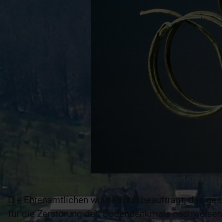
Abb: Die bronzezeitlichen Grabbeigaben aus dem Hügelgräb
Die Ehrenamtlichen wurden nun beauftragt, das ge
für die Zerstörung des Bodendenkmals nachweisen. 