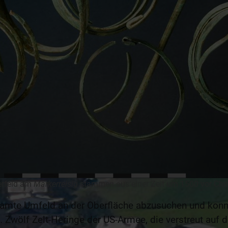
erfeld am
Märkerreisig
stammen aus einer Zeit um 1500 vor Chr
samte Umfeld an der Oberfläche abzusuchen und konn
Zwölf Zelt-Heringe der US-Armee, die verstreut auf 