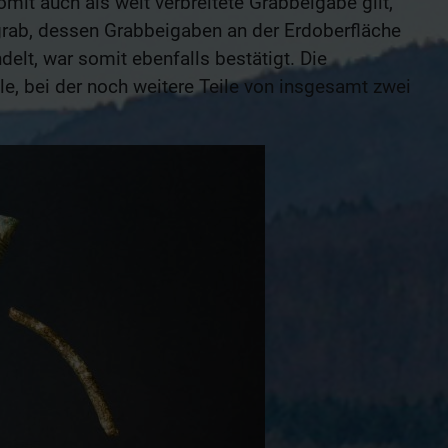
it auch als weit verbreitete Grabbeigabe gilt,
lgrab, dessen Grabbeigaben an der Erdoberfläche
lt, war somit ebenfalls bestätigt. Die
, bei der noch weitere Teile von insgesamt zwei