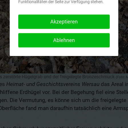
Funktionalitäten der Seite zur Verfügung stehen.
Akzeptieren
Ablehnen
s zerstörte Hügelgrab und der freigelegte Bronzeschmuck
(Foto: 
des
Heimat- und Geschichtsvereins Wersau
das Areal 
iffene Erdhügel vor. Bei der Begehung fiel eine Ste
gen. Die Vermutung, es könne sich um die freigelegte
Oberfläche fand man daraufhin tatsächlich eine Armsp