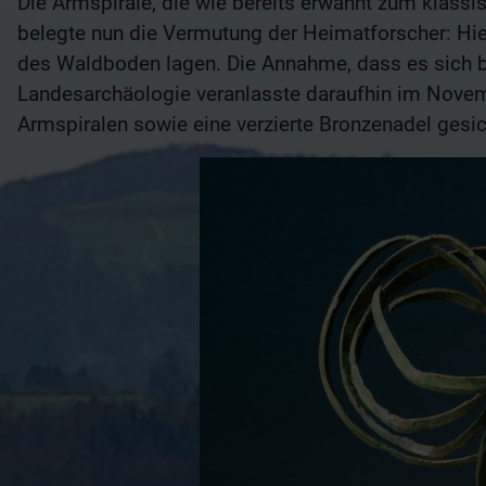
Die Armspirale, die wie bereits erwähnt zum klassi
belegte nun die Vermutung der Heimatforscher: Hie
des Waldboden lagen. Die Annahme, dass es sich be
Landesarchäologie veranlasste daraufhin im Novemb
Armspiralen sowie eine verzierte Bronzenadel gesi