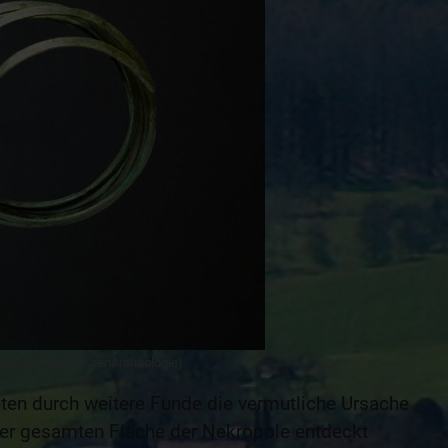
istus
(Foto: hessenArchäologie)
ten durch weitere Funde die vermutliche Ursache
der gesamten Fläche der Nekropole entdeckt