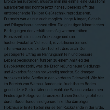
Bronze herzustellen, musste man nur einmal eine Gussform
ausarbeiten und konnte jetzt nahezu beliebig oft das
entsprechende Teil per Gießtechnik reproduzieren.
Erstmals war es nun auch möglich, lange Klingen, Sicheln
und Pflugschaare herzustellen. Die günstigen klimatischen
Bedingungen der verhältnismäßig warmen frühen
Bronzezeit, die neuen Werkzeuge und eine
hochentwickelte Viehzucht, revolutionierten und
intensivierten die Landwirtschaft drastisch. Der
gesteigerte Ertrag an Nahrungsmitteln und bessere
Lebensbedingungen führten zu einem Anstieg der
Bevölkerungszahl, was die Erschließung neuer Siedlungs-
und Ackerbauflächen notwendig machte. So drangen
bronzezeitliche Siedler in den vorderen Odenwald. Wie hier,
im Bereich von Wersau, fanden sie fruchtbaren Boden,
geschützte Seitentäler und reichliche Wasservorkommen.
Eindeutige Belege von bronzezeitlichen Siedlungsplätzen
durch Bodenfunde sind generell rar. Die damaligen
Holzhäuser hinterließen nur selten Rückstände in der Erde,