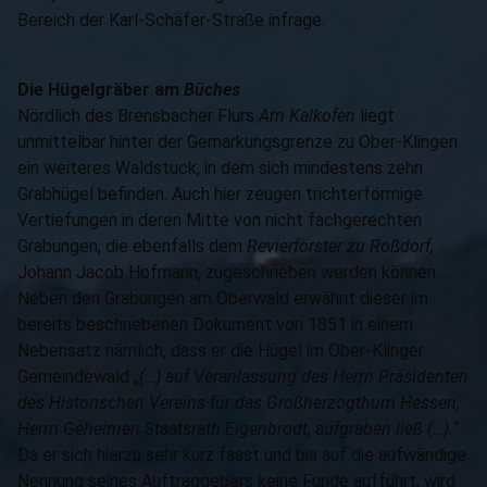
Bereich der Karl-Schäfer-Straße infrage.
Die Hügelgräber am
Büches
Nördlich des Brensbacher Flurs
Am Kalkofen
liegt
unmittelbar hinter der Gemarkungsgrenze zu Ober-Klingen
ein weiteres Waldstück, in dem sich mindestens zehn
Grabhügel befinden. Auch hier zeugen trichterförmige
Vertiefungen in deren Mitte von nicht fachgerechten
Grabungen, die ebenfalls dem
Revierförster zu Roßdorf,
Johann Jacob Hofmann, zugeschrieben werden können.
Neben den Grabungen am Oberwald erwähnt dieser im
bereits beschriebenen Dokument von 1851 in einem
Nebensatz nämlich, dass er die Hügel im Ober-Klinger
Gemeindewald „
(…)
auf Veranlassung des Herrn Präsidenten
des Historischen Vereins für das Großherzogthum Hessen,
Herrn Geheimen Staatsrath Eigenbrodt, aufgraben ließ (…).“
Da er sich hierzu sehr kurz fasst und bis auf die aufwändige
Nennung seines Auftraggebers keine Funde aufführt, wird