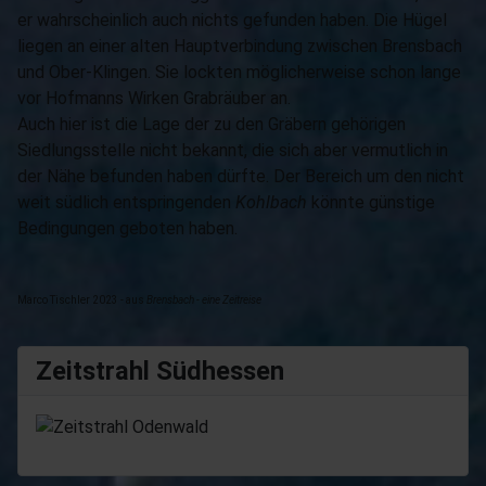
er wahrscheinlich auch nichts gefunden haben. Die Hügel
liegen an einer alten Hauptverbindung zwischen Brensbach
und Ober-Klingen. Sie lockten möglicherweise schon lange
vor Hofmanns Wirken Grabräuber an.
Auch hier ist die Lage der zu den Gräbern gehörigen
Siedlungsstelle nicht bekannt, die sich aber vermutlich in
der Nähe befunden haben dürfte. Der Bereich um den nicht
weit südlich entspringenden
Kohlbach
könnte günstige
Bedingungen geboten haben.
Marco Tischler 2023 - aus
Brensbach - eine Zeitreise
Zeitstrahl Südhessen