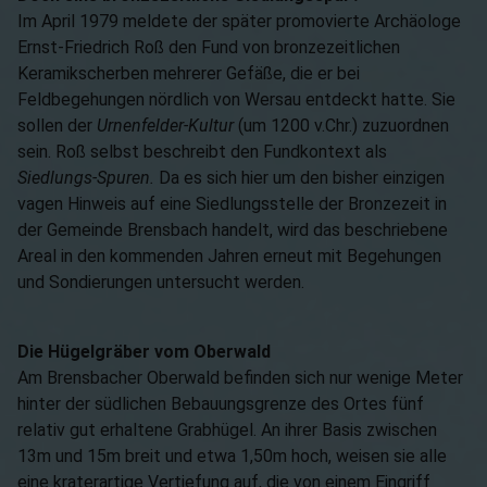
Im April 1979 meldete der später promovierte Archäologe
Ernst-Friedrich Roß den Fund von bronzezeitlichen
Keramikscherben mehrerer Gefäße, die er bei
Feldbegehungen nördlich von Wersau entdeckt hatte. Sie
sollen der
Urnenfelder-Kultur
(um 1200 v.Chr.) zuzuordnen
sein. Roß selbst beschreibt den Fundkontext als
Siedlungs-Spuren.
Da es sich hier um den bisher einzigen
vagen Hinweis auf eine Siedlungsstelle der Bronzezeit in
der Gemeinde Brensbach handelt, wird das beschriebene
Areal in den kommenden Jahren erneut mit Begehungen
und Sondierungen untersucht werden.
Die Hügelgräber vom Oberwald
Am Brensbacher Oberwald befinden sich nur wenige Meter
hinter der südlichen Bebauungsgrenze des Ortes fünf
relativ gut erhaltene Grabhügel. An ihrer Basis zwischen
13m und 15m breit und etwa 1,50m hoch, weisen sie alle
eine kraterartige Vertiefung auf, die von einem Eingriff