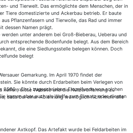
zen- und Tierwelt. Das ermöglichte dem Menschen, der in
r Tiere domestizierte und Ackerbau betrieb. Er baute
n aus Pflanzenfasern und Tierwolle, das Rad und immer
omit dessen Namen prägt.
he werden unter anderem bei Groß-Bieberau, Ueberau und
durch entsprechende Bodenfunde belegt. Aus dem Bereich
kannt, die eine Siedlungsstelle belegen können. Doch
zelfunde belegt
Wersauer Gemarkung. Im April 1970 findet der
stein. Sie könnte durch Erdarbeiten beim Verlegen von
m 2500 v.Chr.) zugeschrieben. Einzelfunde von solchen
ns helfen, diese Website und die Nutzererfahrung zu
Sie kamen aber auch als Waffe zum Einsatz oder dienten
ie, dass bei einer Ablehnung womöglich nicht mehr alle
ndener Axtkopf. Das Artefakt wurde bei Feldarbeiten im