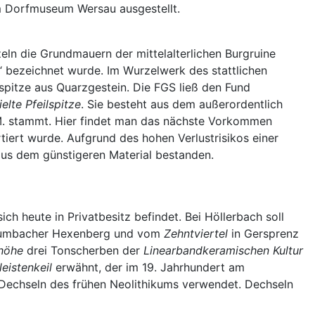
m Dorfmuseum Wersau ausgestellt.
ln die Grundmauern der mittelalterlichen Burgruine
n“ bezeichnet wurde. Im Wurzelwerk des stattlichen
spitze aus Quarzgestein. Die FGS ließ den Fund
elte Pfeilspitze
. Sie besteht aus dem außerordentlich
. stammt. Hier findet man das nächste Vorkommen
tiert wurde. Aufgrund des hohen Verlustrisikos einer
 aus dem günstigeren Material bestanden.
ch heute in Privatbesitz befindet. Bei Höllerbach soll
h-Crumbacher Hexenberg und vom
Zehntviertel
in Gersprenz
shöhe
drei Tonscherben der
Linearbandkeramischen Kultur
leistenkeil
erwähnt, der im 19. Jahrhundert am
r Dechseln des frühen Neolithikums verwendet. Dechseln