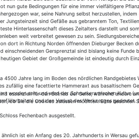
t nun gute Bedingungen für eine immer vielfältigere Pflan
ergezogen war, seine Nahrung selbst herzustellen, indem e
der Jungsteinzeit sind Gefäße aus gebranntem Ton, Textilie
teste Hinterlassenschaft dieses Zeitalters darstellt und s
enleben weit verbreitet gewesen zu sein. Siedlungsbereic
 von dort in Richtung Norden öffnenden Dieburger Becken 
 einschneidenden Gersprenztal sind bislang keine Funde be
 heutigen Gebiet der Großgemeinde ist eindeutig durch Ein
twa 4500 Jahre lang im Boden des nördlichen Randgebietes 
s zufällig eine facettierte Hammeraxt aus basaltischem Ge
dert worden sein und wird der
Schnurkeramischen Kultur
(u
ind essenziell für den Betrieb der Seite, während andere u
umfällarbeiten) und den Verlust des Werkzeuges gedeutet. 
den, ob Sie die Cookies zulassen möchten. Bitte beachten S
 Schloss Fechenbach
ausgestellt.
hnlich ist ein Anfang des 20. Jahrhunderts in Wersau gefu