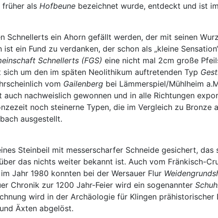
 früher als
Hofbeune
bezeichnet wurde, entdeckt und ist i
chnellerts ein Ahorn gefällt werden, der mit seinen Wurze
 ist ein Fund zu verdanken, der schon als „kleine Sensatio
inschaft Schnellerts (FGS)
eine nicht mal 2cm große Pfeil
t sich um den im späten Neolithikum auftretenden Typ
Gesti
hrscheinlich vom
Gailenberg
bei Lämmerspiel/Mühlheim a.M
eit auch nachweislich gewonnen und in alle Richtungen expor
ronzezeit noch steinerne Typen, die im Vergleich zu Bronze
bach ausgestellt.
nes Steinbeil mit messerscharfer Schneide gesichert, das si
n, über das nichts weiter bekannt ist. Auch vom Fränkisc
 im Jahr 1980 konnten bei der Wersauer Flur
Weidengrund
er Chronik zur 1200 Jahr-Feier wird ein sogenannter
Schuh
chnung wird in der Archäologie für Klingen prähistorische
 und Äxten abgelöst.