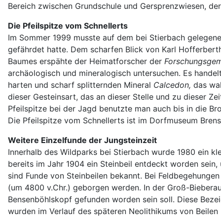
Bereich zwischen Grundschule und Gersprenzwiesen, der
Die Pfeilspitze vom Schnellerts
Im Sommer 1999 musste auf dem bei Stierbach gelegenen S
gefährdet hatte. Dem scharfen Blick von Karl Hofferberth
Baumes erspähte der Heimatforscher der
Forschungsgeme
archäologisch und mineralogisch untersuchen. Es handel
harten und scharf splitternden Mineral
Calcedon,
das wa
dieser Gesteinsart, das an dieser Stelle und zu dieser Z
Pfeilspitze bei der Jagd benutzte man auch bis in die B
Die Pfeilspitze vom Schnellerts ist im Dorfmuseum Brens
Weitere Einzelfunde der Jungsteinzeit
Innerhalb des Wildparks bei Stierbach wurde 1980 ein klei
bereits im Jahr 1904 ein Steinbeil entdeckt worden sei
sind Funde von Steinbeilen bekannt. Bei Feldbegehungen
(um 4800 v.Chr.) geborgen werden. In der Groß-Bieberau
Bensenböhlskopf gefunden worden sein soll. Diese Bezei
wurden im Verlauf des späteren Neolithikums von Beilen