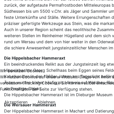
zurück, der aufgetaute Permafrostboden Mitteleuropas bo
Südhessen bis um 5500 v.Chr. als Jäger und Sammler umh
feste Unterkünfte und Ställe. Weitere Errungenschaften 
präziser gefertigte Werkzeuge aus Stein, was die markan
Auch in unserer Region scheint das neolithische Zusamm
weiteren Stellen im Reinheimer Hügelland und dem sich
rund um Wersau und dem von hier weiter in den Odenwald
die schiere Anwesenheit jungsteinzeitlicher Menschen im
Die Hippelsbacher Hammeraxt
Ein beeindruckendes Relikt aus der Jungsteinzeit lag e
Hippelsbacher Georg Schellhaas beim Eggen seines Felde
Wir benutzen Cookies
Kabelkanälen in den 1960er Jahren ans Tageslicht beför
Wir nutzen Cookies auf unserer Website. Einige von ihnen s
Äxten wurden bisher häufig als Hinweis auf Waldbau (Ba
verbessern (Tracking Cookies). Sie können selbst entschei
als Prestige-Objekt.
Funktionalitäten der Seite zur Verfügung stehen.
Die Hippelsbacher Hammeraxt ist im Dieburger Museum
Akzeptieren
Ablehnen
Die Wersauer Hammeraxt
Der Hippelsbacher Hammeraxt in Machart und Datierung ä