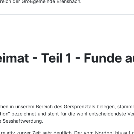
ereich der Großgemeinde Brensbach.
mat - Teil 1 - Funde 
hen in unserem Bereich des Gersprenztals belegen, stamme
lution“ bezeichnet und steht für die wohl entscheidendste
Die Sesshaftwerdung.
relativ kurzer Zeit sehr deutlich. Der vom Nordpol bis auf